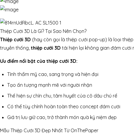
Thiệp Cưới 3D Là Gì? Tại Sao Nên Chọn?
Thiệp cưới 3D
(hay còn gọi là thiệp cưới pop-up) là loại thiệ
truyền thống,
thiệp cưới 3D
tái hiện lại không gian đám cưới m
Ưu điểm nổi bật của thiệp cưới 3D:
Tính thẩm mỹ cao, sang trọng và hiện đại
Tạo ấn tượng mạnh mẽ với người nhận
Thể hiện sự chỉn chu, tâm huyết của cô dâu chú rể
Có thể tùy chỉnh hoàn toàn theo concept đám cưới
Giá trị lưu giữ cao, trở thành món quà kỷ niệm đẹp
Mẫu Thiệp Cưới 3D Đẹp Nhất Từ OnThePaper