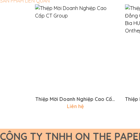
SẢN PHẨM LIÊN QUAN
Thiệp Mời Doanh Nghiệp Cao Cấp
Thiệp
CT Group
Cấp –
Liên hệ
HUDA
CÔNG TY TNHH ON THE PAPE