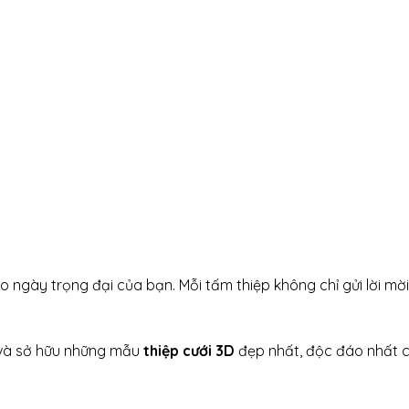
gày trọng đại của bạn. Mỗi tấm thiệp không chỉ gửi lời mời m
 và sở hữu những mẫu
thiệp cưới 3D
đẹp nhất, độc đáo nhất ch