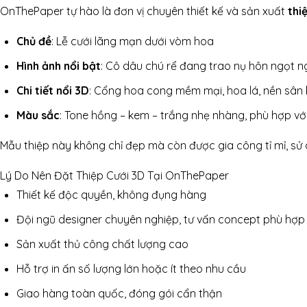
OnThePaper tự hào là đơn vị chuyên thiết kế và sản xuất
thi
Chủ đề
: Lễ cưới lãng mạn dưới vòm hoa
Hình ảnh nổi bật
: Cô dâu chú rể đang trao nụ hôn ngọt n
Chi tiết nổi 3D
: Cổng hoa cong mềm mại, hoa lá, nền sâ
Màu sắc
: Tone hồng – kem – trắng nhẹ nhàng, phù hợp v
Mẫu thiệp này không chỉ đẹp mà còn được gia công tỉ mỉ, sử
Lý Do Nên Đặt Thiệp Cưới 3D Tại OnThePaper
Thiết kế độc quyền, không đụng hàng
Đội ngũ designer chuyên nghiệp, tư vấn concept phù hợp
Sản xuất thủ công chất lượng cao
Hỗ trợ in ấn số lượng lớn hoặc ít theo nhu cầu
Giao hàng toàn quốc, đóng gói cẩn thận