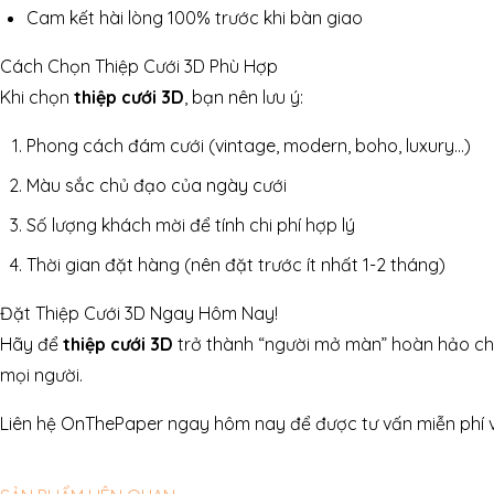
Cam kết hài lòng 100% trước khi bàn giao
Cách Chọn Thiệp Cưới 3D Phù Hợp
Khi chọn
thiệp cưới 3D
, bạn nên lưu ý:
Phong cách đám cưới (vintage, modern, boho, luxury…)
Màu sắc chủ đạo của ngày cưới
Số lượng khách mời để tính chi phí hợp lý
Thời gian đặt hàng (nên đặt trước ít nhất 1-2 tháng)
Đặt Thiệp Cưới 3D Ngay Hôm Nay!
Hãy để
thiệp cưới 3D
trở thành “người mở màn” hoàn hảo cho n
mọi người.
Liên hệ OnThePaper ngay hôm nay để được tư vấn miễn phí