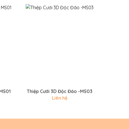
 MS01
Thiệp Cưới 3D Độc Đáo -MS03
Thiệp 
Liên hệ