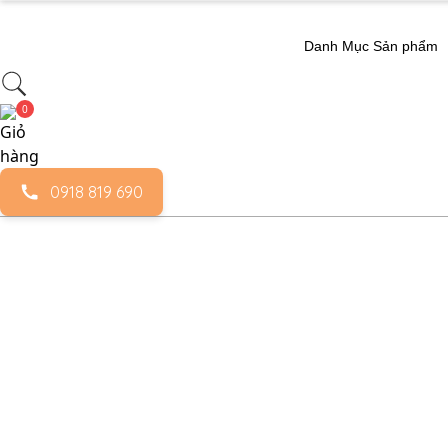
Chuyển
đến
Danh Mục Sản phẩm
nội
dung
0
0918 819 690