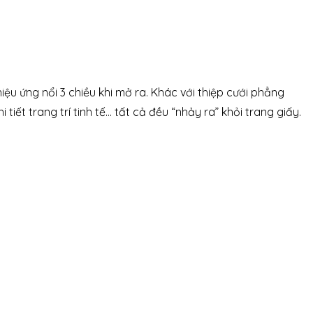
hiệu ứng nổi 3 chiều khi mở ra. Khác với thiệp cưới phẳng
iết trang trí tinh tế… tất cả đều “nhảy ra” khỏi trang giấy.