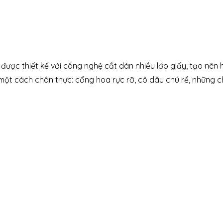
p được thiết kế với công nghệ cắt dán nhiều lớp giấy, tạo nên 
ột cách chân thực: cổng hoa rực rỡ, cô dâu chú rể, những chi t