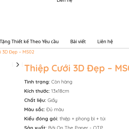
Liên hệ
Tặng Thiết kế Theo Yêu cầu
Bài viết
Liên hệ
i 3D Đẹp – MS02
Thiệp Cưới 3D Đẹp – MS
Tình trạng:
Còn hàng
Kích thước:
13x18cm
Chất liệu:
Giấy
Màu sắc:
Đủ màu
Kiểu đóng gói:
thiệp + phong bì + túi
Sản xuất:
Bởi On The Paper - OTP