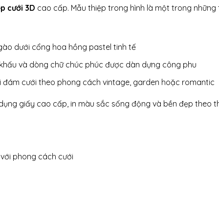
ệp cưới 3D
cao cấp. Mẫu thiệp trong hình là một trong những t
gào dưới cổng hoa hồng pastel tinh tế
n khấu và dòng chữ chúc phúc được dàn dựng công phu
ới đám cưới theo phong cách vintage, garden hoặc romantic
 dụng giấy cao cấp, in màu sắc sống động và bền đẹp theo th
 với phong cách cưới