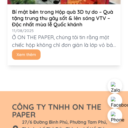
Bí mật bên trong Hộp quà 3D tự do – Quà
tặng trung thu gây sốt & lên sóng VTV –
Độc nhất mùa lễ Quốc khánh
11/08/2025
Ở ON THE PAPER, chúng tôi tin rằng một
chiếc hộp không chỉ đơn giản là lớp vỏ bảo
vệ sản phẩm. Nó còn có thể là một tác
Xem thêm
phẩm nghệ thuật, một cách kể chuyện,
một món quà mang thông điệp sâu sắc.
Năm nay, chúng tôi hân hạnh đồng hành
cùng thương hiệu […]
CÔNG TY TNHH ON THE
PAPER
27/6 Đường Bình Phú, Phường Tam Phú,