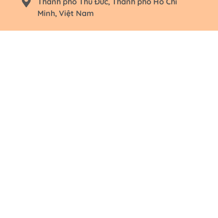
Thành phố Thủ Đức, Thành phố Hồ Chí
Minh, Việt Nam
0918 819 690 hoặc 034 478 2407
hello@the3dcards.com
Theo dõi chúng tôi:
CHÍNH SÁCH
Chính sách bảo hành
Chính sách Đại lý và thiết kế riêng