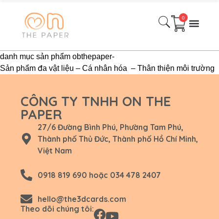
0
Danh Mục Sản phẩm
Quà Tặng Theo Mùa
Quà Tặng Thiết kế Theo Yêu cầu
Bài viết
Liên hệ
danh mục sản phẩm obthepaper-
Sản phẩm đa vật liệu – Cá nhân hóa – Thân thiện môi trường
CÔNG TY TNHH ON THE
PAPER
27/6 Đường Bình Phú, Phường Tam Phú,
Thành phố Thủ Đức, Thành phố Hồ Chí Minh,
Việt Nam
0918 819 690 hoặc 034 478 2407
hello@the3dcards.com
Theo dõi chúng tôi: