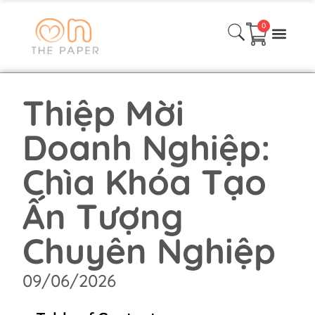
0
Danh Mục Sản phẩm
Quà Tặng Theo Mùa
Quà Tặng Thiết kế Theo Yêu cầu
Bài viết
Liên hệ
Thiệp Mời
Doanh Nghiệp:
Chìa Khóa Tạo
Ấn Tượng
Chuyên Nghiệp
09/06/2026