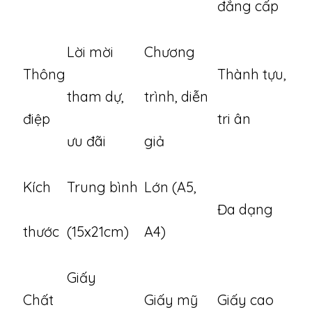
đẳng cấp
Lời mời
Chương
Thông
Thành tựu,
tham dự,
trình, diễn
điệp
tri ân
ưu đãi
giả
Kích
Trung bình
Lớn (A5,
Đa dạng
thước
(15x21cm)
A4)
Giấy
Chất
Giấy mỹ
Giấy cao