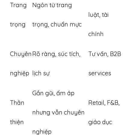
Trang
Ngôn từ trang
luật, tài
trọng
trọng, chuẩn mực
chính
Chuyên
Rõ ràng, súc tích,
Tư vấn, B2B
nghiệp
lịch sự
services
Gần gũi, ấm áp
Thân
Retail, F&B,
nhưng vẫn chuyên
thiện
giáo dục
nghiệp