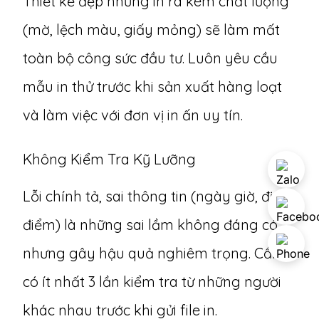
Thiết kế đẹp nhưng in ra kém chất lượng
(mờ, lệch màu, giấy mỏng) sẽ làm mất
toàn bộ công sức đầu tư. Luôn yêu cầu
mẫu in thử trước khi sản xuất hàng loạt
và làm việc với đơn vị in ấn uy tín.
Không Kiểm Tra Kỹ Lưỡng
Lỗi chính tả, sai thông tin (ngày giờ, địa
điểm) là những sai lầm không đáng có
nhưng gây hậu quả nghiêm trọng. Cần
có ít nhất 3 lần kiểm tra từ những người
khác nhau trước khi gửi file in.