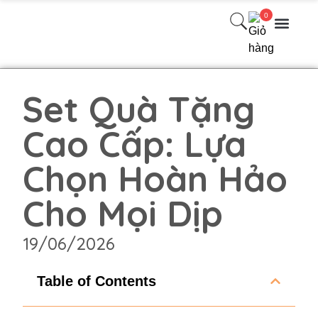
0
Danh Mục Sản phẩm
Quà Tặng Theo Mùa
Quà Tặng Thiết kế Theo Yêu cầu
Bài viết
Liên hệ
Set Quà Tặng
Cao Cấp: Lựa
Chọn Hoàn Hảo
Cho Mọi Dịp
19/06/2026
Table of Contents