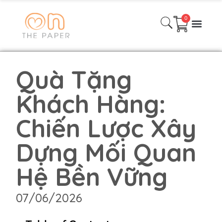
0
Danh Mục Sản phẩm
Quà Tặng Theo Mùa
Quà Tặng Thiết kế Theo Yêu cầu
Bài viết
Liên hệ
Quà Tặng
Khách Hàng:
Chiến Lược Xây
Dựng Mối Quan
Hệ Bền Vững
07/06/2026