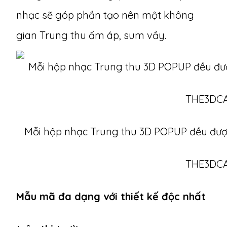
nhạc sẽ góp phần tạo nên một không
gian Trung thu ấm áp, sum vầy.
Mỗi hộp nhạc Trung thu 3D POPUP đều đượ
THE3DC
Mẫu mã đa dạng với thiết kế độc nhất