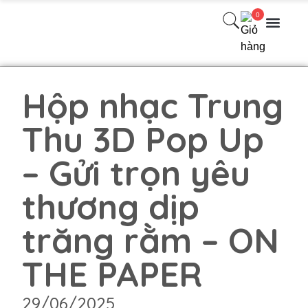
0
Danh Mục Sản phẩm
Quà Tặng Theo Mùa
Quà Tặng Thiết kế Theo Yêu cầu
Bài viết
Liên hệ
Hộp nhạc Trung
Thu 3D Pop Up
– Gửi trọn yêu
thương dịp
trăng rằm – ON
THE PAPER
29/06/2025