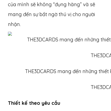
của mình sẽ không “đụng hàng” và sẽ
mang đến sự bất ngờ thú vị cho người
nhận.
THE3DCARDS mang đến những thiết kế
THE3DC
Thiết kế theo yêu cầu